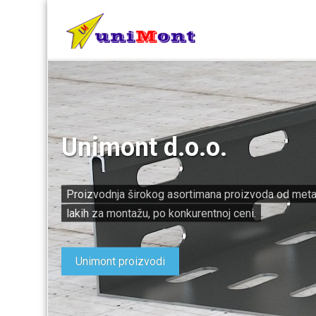
Unimont d.o.o.
Proizvodnja širokog asortimana proizvoda od metala
lakih za montažu, po konkurentnoj ceni.
Unimont proizvodi