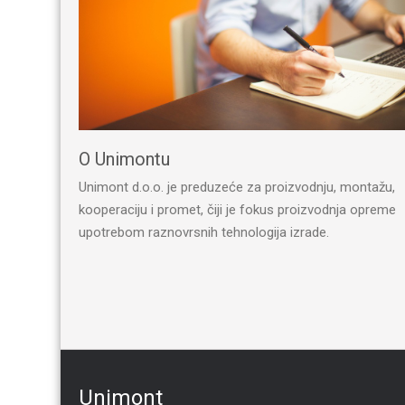
O Unimontu
Unimont d.o.o. je preduzeće za proizvodnju, montažu,
kooperaciju i promet, čiji je fokus proizvodnja opreme
upotrebom raznovrsnih tehnologija izrade.
Unimont