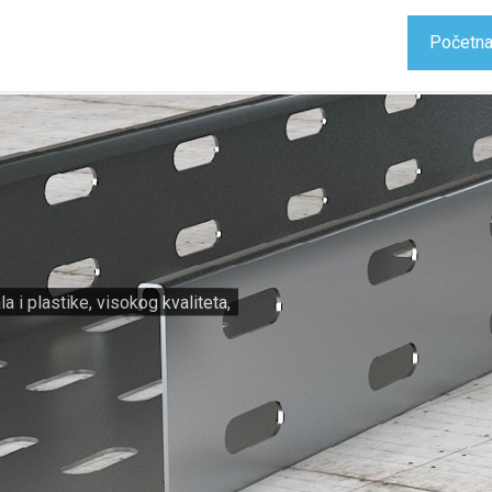
Početn
 i plastike, visokog kvaliteta,