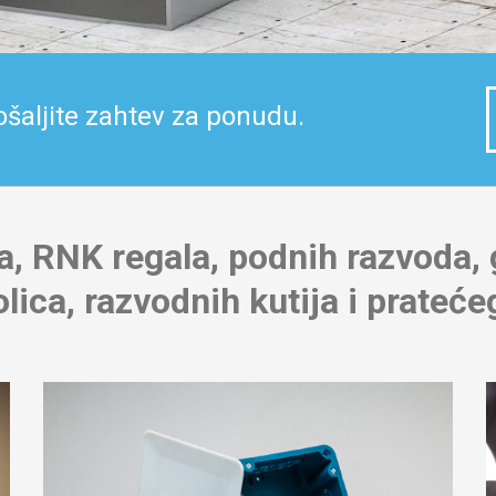
ošaljite zahtev za ponudu.
a, RNK regala, podnih razvoda
lica, razvodnih kutija i prateće