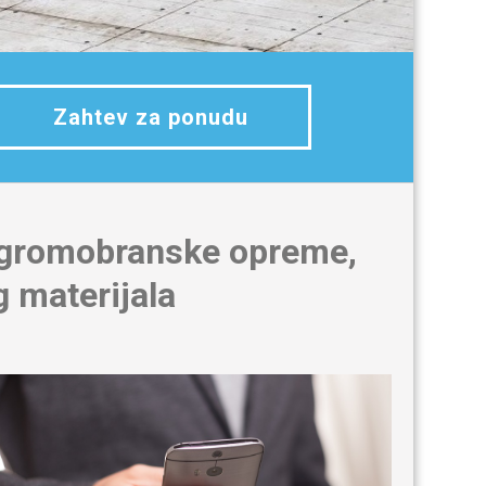
Zahtev za ponudu
, gromobranske opreme,
g materijala