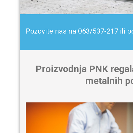
Pozovite nas na 063/537-217 ili p
Proizvodnja PNK regal
metalnih po