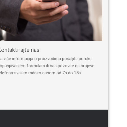
ontaktirajte nas
a više informacija o proizvodima pošaljite poruku
opunjavanjem formulara ili nas pozovite na brojeve
elefona svakim radnim danom od 7h do 15h.