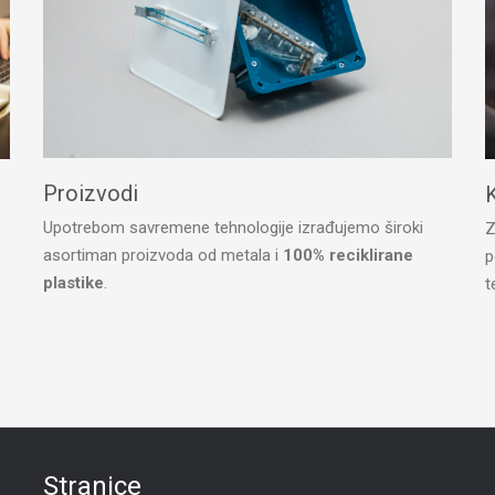
Proizvodi
K
Upotrebom savremene tehnologije izrađujemo široki
Z
asortiman proizvoda od metala i
100% reciklirane
p
plastike
.
t
Stranice